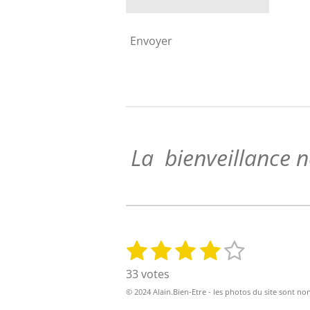
Envoyer
La bienveillance ne
1
2
3
4
5
E
É
n
v
é
é
é
é
é
33 votes
v
a
t
t
t
t
t
o
© 2024 Alain.Bien-Etre - les photos du site sont no
l
y