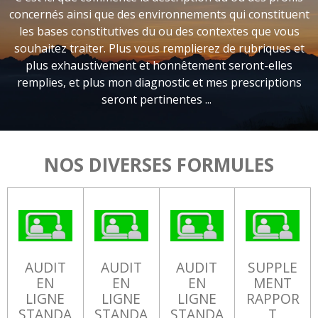
concernés ainsi que des environnements qui constituent
les bases constitutives du ou des contextes que vous
souhaitez traiter. Plus vous remplierez de rubriques et
plus exhaustivement et honnêtement seront-elles
remplies, et plus mon diagnostic et mes prescriptions
seront pertinentes ...
NOS DIVERSES FORMULES
AUDIT
AUDIT
AUDIT
SUPPLE
EN
EN
EN
MENT
LIGNE
LIGNE
LIGNE
RAPPOR
STANDA
STANDA
STANDA
T