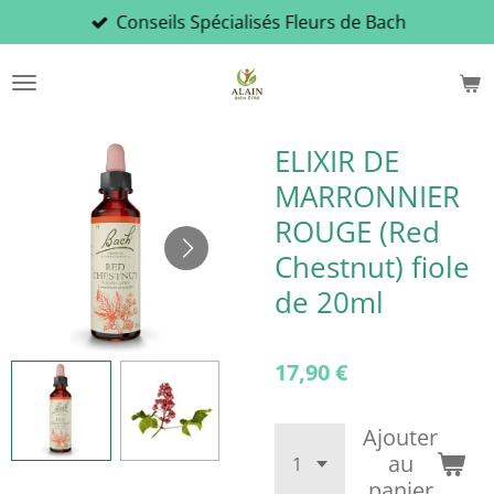
Conseils Spécialisés Fleurs de Bach
Passer
au
contenu
principal
ELIXIR DE
MARRONNIER
ROUGE (Red
Chestnut) fiole
de 20ml
17,90 €
Ajouter
au
panier