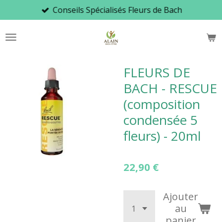
Conseils Spécialisés Fleurs de Bach
Passer
au
contenu
principal
FLEURS DE
BACH - RESCUE
(composition
condensée 5
fleurs) - 20ml
22,90 €
Ajouter
au
panier