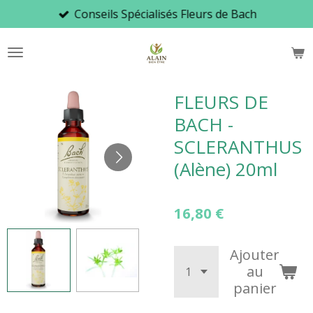
Conseils Spécialisés Fleurs de Bach
Passer
au
contenu
principal
FLEURS DE
BACH -
SCLERANTHUS
(Alène) 20ml
16,80 €
Ajouter
au
panier