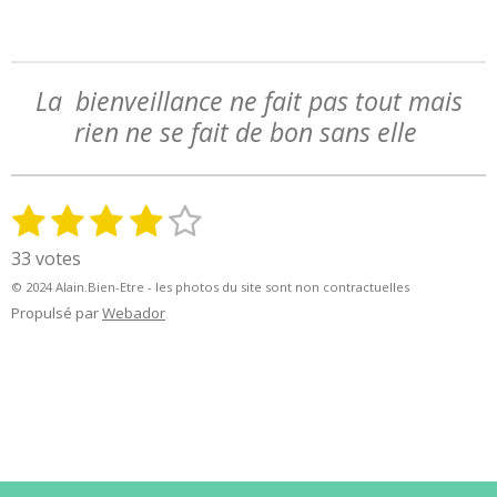
La bienveillance ne fait pas tout mais
rien ne se fait de bon sans elle
1
2
3
4
5
E
É
n
v
é
é
é
é
é
33 votes
v
a
t
t
t
t
t
o
© 2024 Alain.Bien-Etre - les photos du site sont non contractuelles
l
y
o
o
o
o
o
Propulsé par
Webador
u
e
a
i
i
i
i
i
r
t
l
l
l
l
l
l
i
'
e
e
e
e
e
o
é
n
s
s
s
s
v
:
a