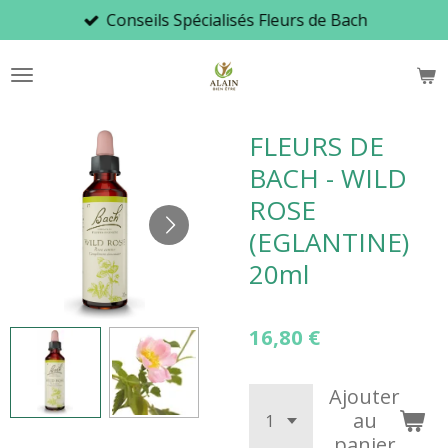
Conseils Spécialisés Fleurs de Bach
Passer
au
contenu
principal
FLEURS DE
BACH - WILD
ROSE
(EGLANTINE)
20ml
16,80 €
Ajouter
au
panier