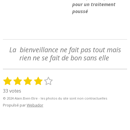
pour un traitement
poussé
La bienveillance ne fait pas tout mais
rien ne se fait de bon sans elle
1
2
3
4
5
E
É
n
v
é
é
é
é
é
33 votes
v
a
t
t
t
t
t
o
© 2024 Alain.Bien-Etre - les photos du site sont non contractuelles
l
y
o
o
o
o
o
Propulsé par
Webador
u
e
a
i
i
i
i
i
r
t
l
l
l
l
l
l
i