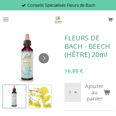
Conseils Spécialisés Fleurs de Bach
Passer
au
contenu
principal
FLEURS DE
BACH - BEECH
(HÊTRE) 20ml
16,80 €
Ajouter
au
panier