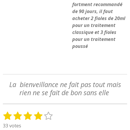
fortment recommandé
de 90 jours, il faut
acheter 2 fioles de 20ml
pour un traitement
classique et 3 fioles
pour un traitement
poussé
La bienveillance ne fait pas tout mais
rien ne se fait de bon sans elle
1
2
3
4
5
E
É
n
v
é
é
é
é
é
33 votes
v
a