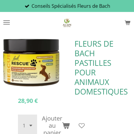
Conseils Spécialisés Fleurs de Bach
Passer
au
contenu
principal
FLEURS DE
BACH
PASTILLES
POUR
ANIMAUX
DOMESTIQUES
28,90 €
Ajouter
au
panier