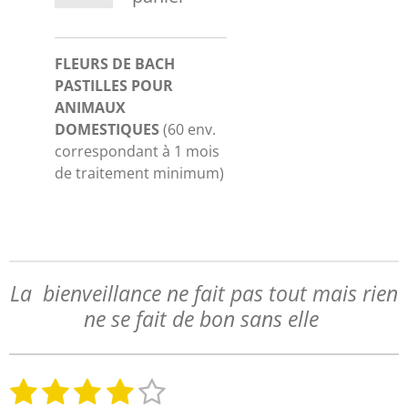
FLEURS DE BACH
PASTILLES POUR
ANIMAUX
DOMESTIQUES
(60 env.
correspondant à 1 mois
de traitement minimum)
La bienveillance ne fait pas tout mais rien
ne se fait de bon sans elle
1
2
3
4
5
E
É
n