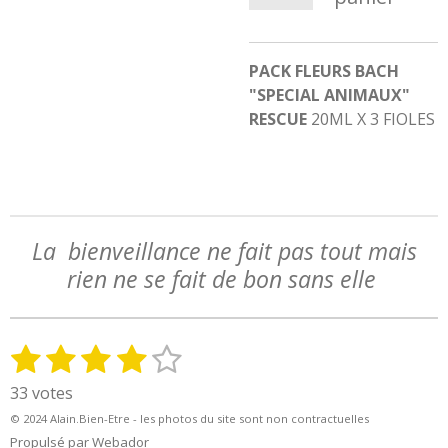
PACK FLEURS BACH
"SPECIAL ANIMAUX"
RESCUE
20ML X 3 FIOLES
La bienveillance ne fait pas tout mais
rien ne se fait de bon sans elle
1
2
3
4
5
E
É
n
v
é
é
é
é
é
33 votes
v
a
t
t
t
t
t
o
© 2024 Alain.Bien-Etre - les photos du site sont non contractuelles
l
y
Propulsé par
Webador