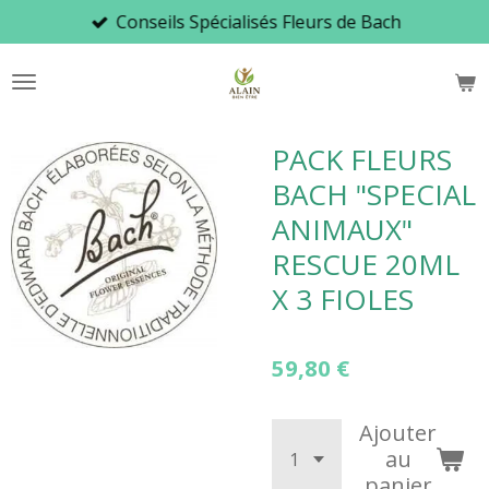
Conseils Spécialisés Fleurs de Bach
Passer
au
contenu
principal
PACK FLEURS
BACH "SPECIAL
ANIMAUX"
RESCUE 20ML
X 3 FIOLES
59,80 €
Ajouter
au
panier