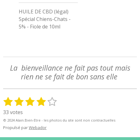
HUILE DE CBD (légal)
Spécial Chiens-Chats -
5% - Fiole de 10ml
La bienveillance ne fait pas tout mais
rien ne se fait de bon sans elle
1
2
3
4
5
E
É
n
v
é
é
é
é
é
33 votes
v
a
t
t
t
t
t
o
© 2024 Alain.Bien-Etre - les photos du site sont non contractuelles
l
y
o
o
o
o
o
Propulsé par
Webador
u
e
a