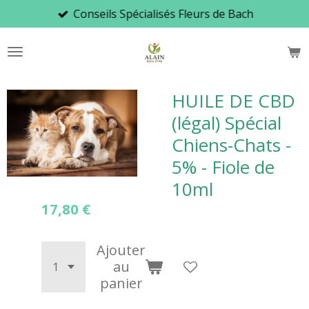
Conseils Spécialisés Fleurs de Bach
Passer
au
contenu
principal
HUILE DE CBD
(légal) Spécial
Chiens-Chats -
5% - Fiole de
10ml
17,80 €
Ajouter
au
panier