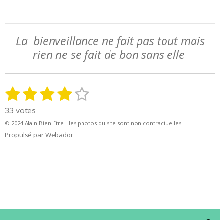
La bienveillance ne fait pas tout mais
rien ne se fait de bon sans elle
1
2
3
4
5
E
É
n
v
é
é
é
é
é
33 votes
v
a
t
t
t
t
t
o
© 2024 Alain.Bien-Etre - les photos du site sont non contractuelles
l
y
o
o
o
o
o
Propulsé par
Webador
u
e
a
i
i
i
i
i
r
t
l
l
l
l
l
l
i
'
e
e
e
e
e
o
é
n
s
s
s
s
v
:
a