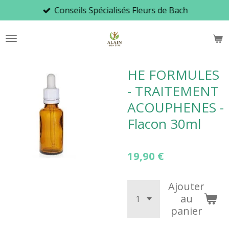
Conseils Spécialisés Fleurs de Bach
Passer
au
contenu
principal
HE FORMULES
- TRAITEMENT
ACOUPHENES -
Flacon 30ml
19,90 €
Ajouter
au
panier