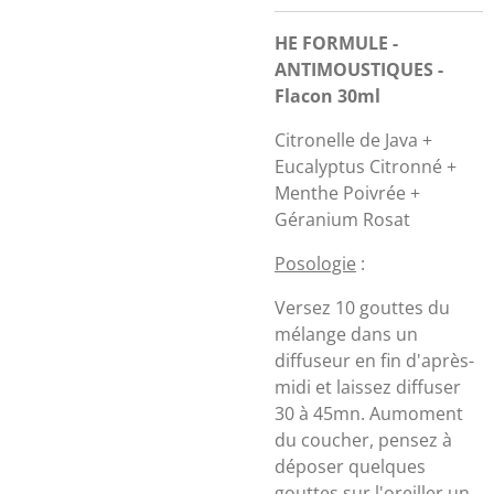
HE FORMULE -
ANTIMOUSTIQUES -
Flacon 30ml
Citronelle de Java +
Eucalyptus Citronné +
Menthe Poivrée +
Géranium Rosat
Posologie
:
Versez 10 gouttes du
mélange dans un
diffuseur en fin d'après-
midi et laissez diffuser
30 à 45mn. Aumoment
du coucher, pensez à
déposer quelques
gouttes sur l'oreiller,un