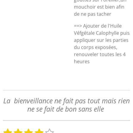
mouchoir est bien afin
de ne pas tacher
==> Ajouter de l'Huile
Véfgétale Calophylle puis
appliquer sur les parties
du corps exposées,
renouveler toutes les 4
heures
La bienveillance ne fait pas tout mais rien
ne se fait de bon sans elle
1
2
3
4
5
E
É