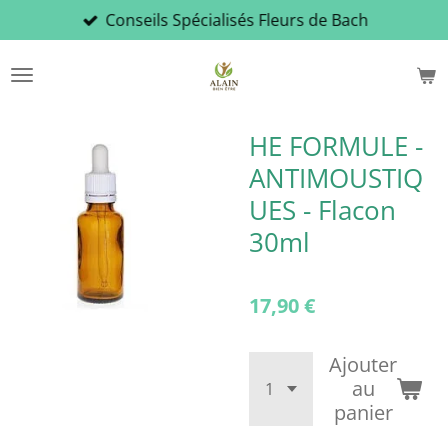
Conseils Spécialisés Fleurs de Bach
Passer
au
contenu
principal
HE FORMULE -
ANTIMOUSTIQ
UES - Flacon
30ml
17,90 €
Ajouter
au
panier