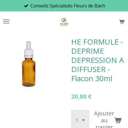
Conseils Spécialisés Fleurs de Bach
Passer
au
contenu
principal
HE FORMULE -
DEPRIME
DEPRESSION A
DIFFUSER -
Flacon 30ml
20,80 €
Ajouter
au
panier