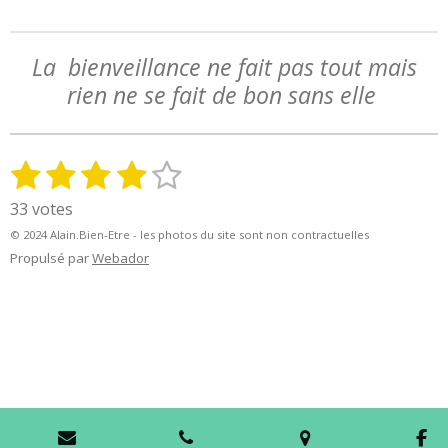
La bienveillance ne fait pas tout mais
rien ne se fait de bon sans elle
1
2
3
4
5
E
É
n
v
é
é
é
é
é
33 votes
v
a
t
t
t
t
t
o
© 2024 Alain.Bien-Etre - les photos du site sont non contractuelles
l
y
o
o
o
o
o
Propulsé par
Webador
u
e
a
i
i
i
i
i
r
t
l
l
l
l
l
l
i
'
e
e
e
e
e
o
é
n
s
s
s
s
v
:
a
l
3