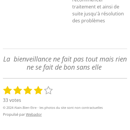
traitement et ainsi de
suite jusqu'à résolution
des problèmes
La bienveillance ne fait pas tout mais rien
ne se fait de bon sans elle
1
2
3
4
5
E
É
n
v
é
é
é
é
é
33 votes
v
a
t
t
t
t
t
o
© 2024 Alain.Bien-Etre - les photos du site sont non contractuelles
l
y
o
o
o
o
o
Propulsé par
Webador
u
e
a
i
i
i
i
i
r