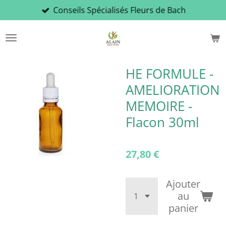
Conseils Spécialisés Fleurs de Bach
Passer
au
contenu
principal
HE FORMULE -
AMELIORATION
MEMOIRE -
Flacon 30ml
27,80 €
Ajouter
au
panier