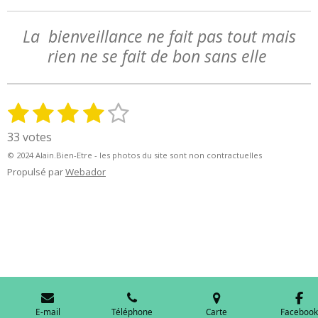
La bienveillance ne fait pas tout mais
rien ne se fait de bon sans elle
1
2
3
4
5
E
É
n
v
é
é
é
é
é
33 votes
v
a
t
t
t
t
t
o
© 2024 Alain.Bien-Etre - les photos du site sont non contractuelles
l
y
o
o
o
o
o
Propulsé par
Webador
u
e
a
i
i
i
i
i
r
t
l
l
l
l
l
l
i
'
e
e
e
e
e
o
é
n
s
s
s
s
v
:
a
l
3
u
E-mail
Téléphone
Carte
Facebook
.