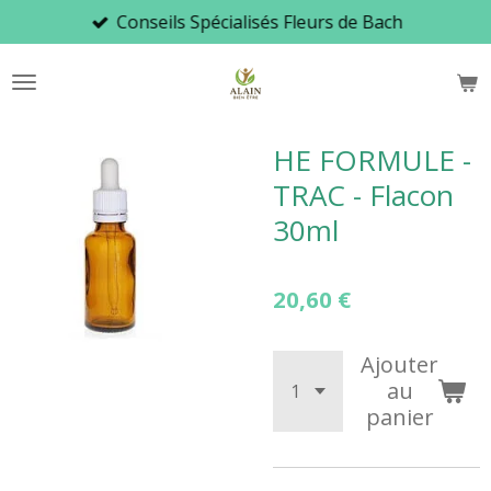
Conseils Spécialisés Fleurs de Bach
Passer
au
contenu
principal
HE FORMULE -
TRAC - Flacon
30ml
20,60 €
Ajouter
au
panier