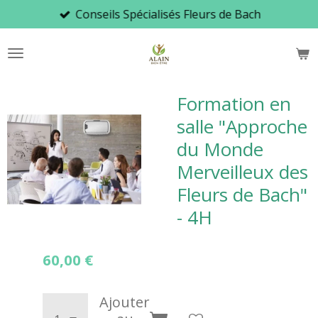
Conseils Spécialisés Fleurs de Bach
Passer
au
contenu
principal
Formation en
salle "Approche
du Monde
Merveilleux des
Fleurs de Bach"
- 4H
60,00 €
Ajouter