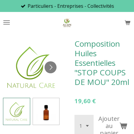
Particuliers - Entreprises - Collectivités
Passer
au
contenu
principal
Composition
Huiles
Essentielles
"STOP COUPS
DE MOU" 20ml
19,60 €
Ajouter
au
panier