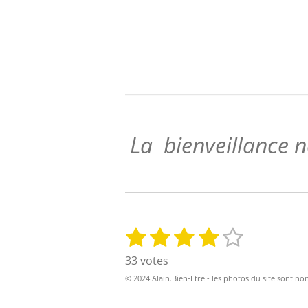
La bienveillance ne
1
2
3
4
5
E
É
n
v
é
é
é
é
é
33 votes
v
a
t
t
t
t
t
o
© 2024 Alain.Bien-Etre - les photos du site sont no
l
y
o
o
o
o
o
u