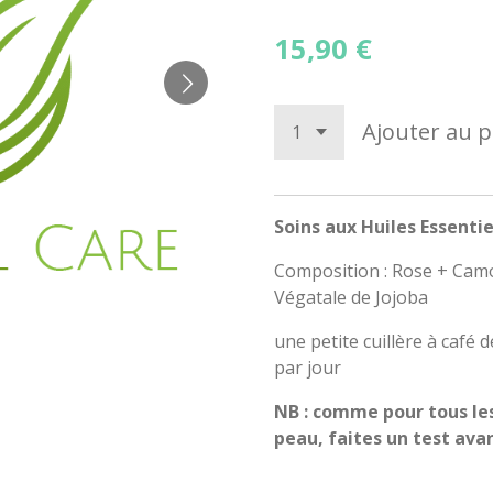
15,90 €
Ajouter au p
Soins aux Huiles Essenti
Composition : Rose + Camo
Végatale de Jojoba
une petite cuillère à café 
par jour
NB
: comme pour tous les 
peau, faites un test ava