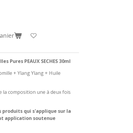
anier
elles Pures PEAUX SECHES 30ml
mille + Ylang Ylang + Huile
de la composition une à deux fois
produits qui s'applique sur la
nt application soutenue