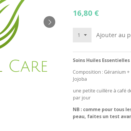
16,80 €
Ajouter au p
Soins Huiles Essentiell
Composition : Géranium + 
Jojoba
une petite cuillère à café 
par jour
NB
: comme pour tous les 
peau, faites un test ava