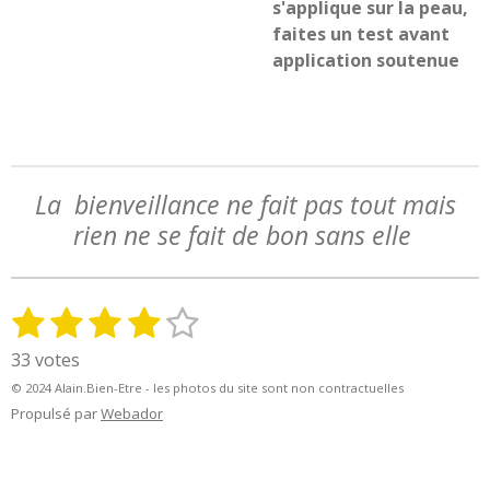
s'applique sur la peau,
faites un test avant
application soutenue
La bienveillance ne fait pas tout mais
rien ne se fait de bon sans elle
1
2
3
4
5
E
É
n
v
é
é
é
é
é
33 votes
v
a
t
t
t
t
t
o
© 2024 Alain.Bien-Etre - les photos du site sont non contractuelles
l
y
o
o
o
o
o
Propulsé par
Webador
u
e
a
i
i
i
i
i
r
t
l