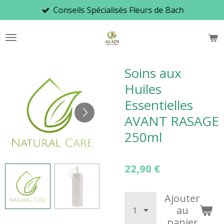
Conseils Spécialisés Fleurs de Bach
Passer
au
contenu
principal
Soins aux
Huiles
Essentielles
AVANT RASAGE
250ml
22,90 €
Ajouter
au
panier