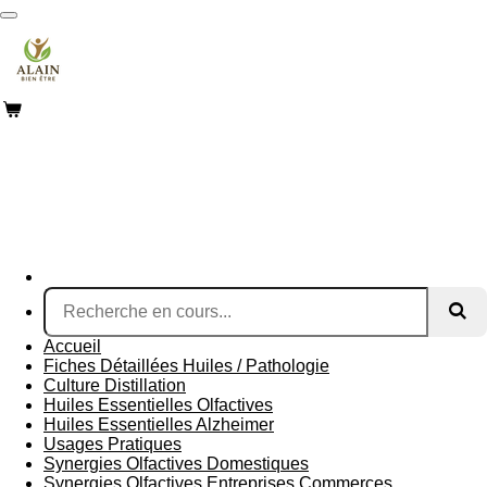
Passer
au
contenu
principal
Accueil
Fiches Détaillées Huiles / Pathologie
Culture Distillation
Huiles Essentielles Olfactives
Huiles Essentielles Alzheimer
Usages Pratiques
Synergies Olfactives Domestiques
Synergies Olfactives Entreprises Commerces