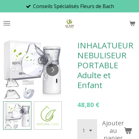
Conseils Spécialisés Fleurs de Bach
Passer
au
contenu
principal
INHALATUEUR
NEBULISEUR
PORTABLE
Adulte et
Enfant
48,80 €
Ajouter
au
panier