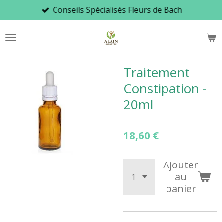
Conseils Spécialisés Fleurs de Bach
Passer
au
contenu
principal
Traitement
Constipation -
20ml
18,60 €
Ajouter
au
panier