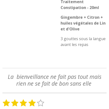
Traitement
Constipation - 20ml
Gingembre + Citron +
huiles végétales de Lin
et d'Olive
3 gouttes sous la langue
avant les repas
La bienveillance ne fait pas tout mais
rien ne se fait de bon sans elle
1
2
3
4
5
E
É
n
v