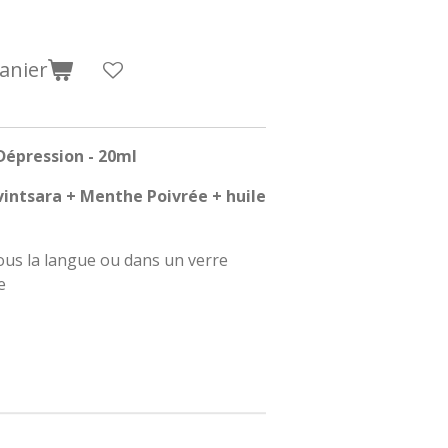
anier
épression - 20ml
vintsara + Menthe Poivrée + huile
sous la langue ou dans un verre
e