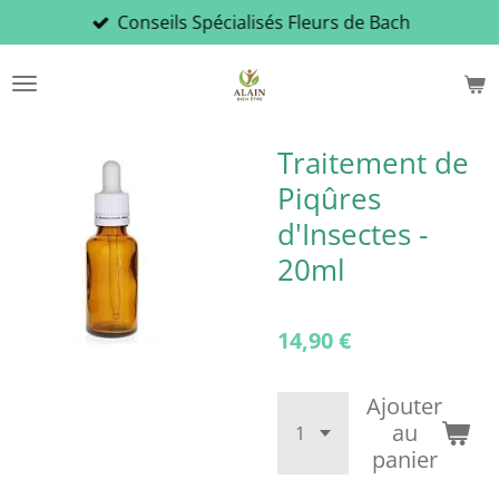
Conseils Spécialisés Fleurs de Bach
Passer
au
contenu
principal
Traitement de
Piqûres
d'Insectes -
20ml
14,90 €
Ajouter
au
panier