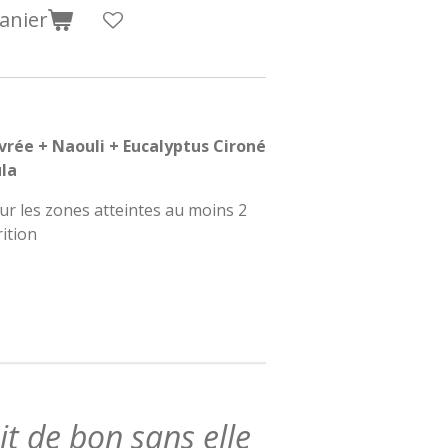
anier
vrée + Naouli + Eucalyptus Cironé
ula
ur les zones atteintes au moins 2
rition
ait de bon sans elle