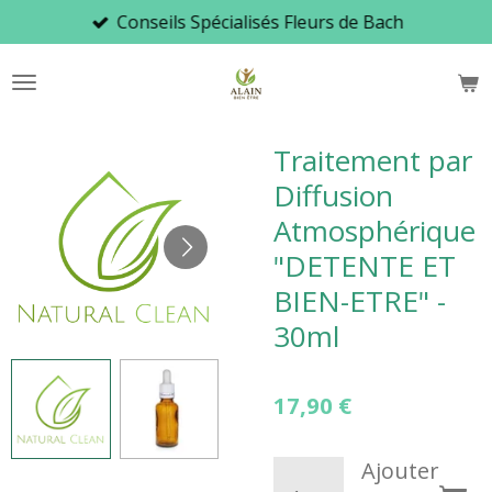
Conseils Spécialisés Fleurs de Bach
Passer
au
contenu
principal
Traitement par
Diffusion
Atmosphérique
"DETENTE ET
BIEN-ETRE" -
30ml
17,90 €
Ajouter