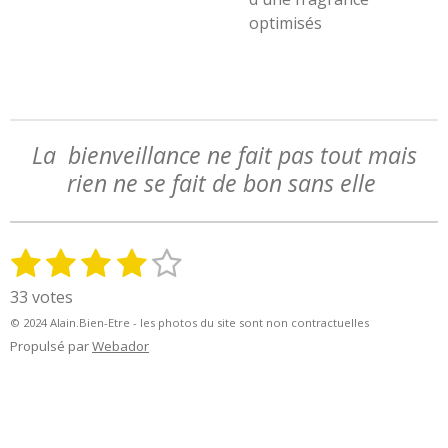
optimisés
La bienveillance ne fait pas tout mais
rien ne se fait de bon sans elle
1
2
3
4
5
E
É
n
v
é
é
é
é
é
33 votes
v
a
t
t
t
t
t
o
© 2024 Alain.Bien-Etre - les photos du site sont non contractuelles
l
y
o
o
o
o
o
Propulsé par
Webador
u
e
a
i
i
i
i
i
r
t
l
l
l
l
l
l
i
'