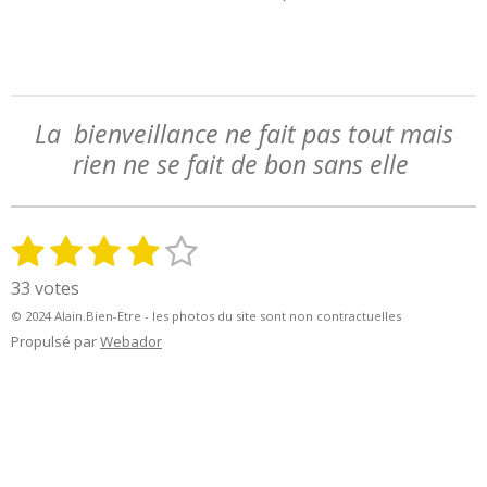
La bienveillance ne fait pas tout mais
rien ne se fait de bon sans elle
1
2
3
4
5
E
É
n
v
é
é
é
é
é
33 votes
v
a
t
t
t
t
t
o
© 2024 Alain.Bien-Etre - les photos du site sont non contractuelles
l
y
o
o
o
o
o
Propulsé par
Webador
u
e
a
i
i
i
i
i
r
t
l
l
l
l
l
l
i
'
e
e
e
e
e
o
é
n
v