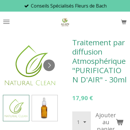
Conseils Spécialisés Fleurs de Bach
Passer
au
contenu
principal
Traitement par
diffusion
Atmosphérique
"PURIFICATIO
N D'AIR" - 30ml
17,90 €
Ajouter
au
panier