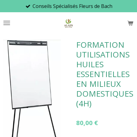
Conseils Spécialisés Fleurs de Bach
Passer
au
contenu
principal
FORMATION
UTILISATIONS
HUILES
ESSENTIELLES
EN MILIEUX
DOMESTIQUES
(4H)
80,00 €