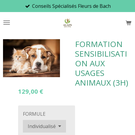
Conseils Spécialisés Fleurs de Bach
Passer
au
contenu
principal
FORMATION
SENSIBILISATI
ON AUX
USAGES
ANIMAUX (3H)
129,00 €
FORMULE